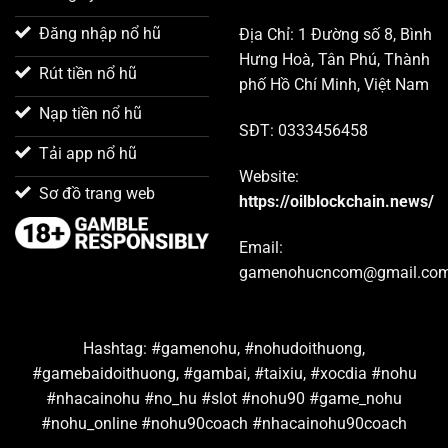
Đăng nhập nổ hũ
Địa Chỉ: 1 Đường số 8, Bình
Hưng Hoà, Tân Phú, Thành
Rút tiền nổ hũ
phố Hồ Chí Minh, Việt Nam
Nạp tiền nổ hũ
SĐT: 0333456458
Tải app nổ hũ
Website:
Sơ đồ trang web
https://oilblockchain.news/
Email:
gamenohucncom@gmail.co
Hashtag: #gamenohu, #nohudoithuong,
#gamebaidoithuong, #gambai, #taixiu, #xocdia #nohu
#nhacainohu #no_hu #slot #nohu90 #game_nohu
#nohu_online #nohu90coach #nhacainohu90coach