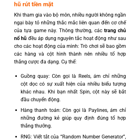
hũ rút tiền mặt
Khi tham gia vào bộ môn, nhiều người không ngần
ngại bày tỏ những thắc mắc liên quan đến cơ chế
của tựa game này. Thông thường, các
trang chủ
nổ hũ
đều áp dụng nguyên tắc hoạt động như sau
cho các hoạt động của mình: Trò chơi sẽ bao gồm
các hàng và cột hình thành nên nhiều tổ hợp
thắng cược đa dạng. Cụ thể:
Guồng quay: Còn gọi là Reels, ám chỉ những
cột dọc có sự xuất hiện của nhiều biểu tượng
khác nhau. Khi bạn nhất Spin, cột này sẽ bắt
đầu chuyển động.
Hàng thanh toán: Còn gọi là Paylines, ám chỉ
những đường kẻ giúp quy định đúng tổ hợp
thắng thưởng.
RNG: Viết tắt của “Random Number Generator”,