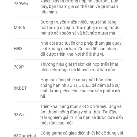
xuyên xảy ra trường hợp nổ Jackpot. Lúc
789Win
này, bạn tham gia có thể săn về lợi nhuận
hậu hĩnh.
Đường truyền khiến nhiều người hài lòng
MB66
bởi tốc độ ổn định. Trải nghiệm cũng từ đó
mà trở nên suôn sẻ và hết sức mượt mà.
Nhà cái trực tuyến cho phép tham gia quay
Hi88
slot không giới hạn. Có hơn 50 sản phẩm
đã được triển khai với thể lệ thú vị.
Thương hiệu giải trí slot kết hợp triển khai
789P
nhiều chương trình khuyến mãi hấp dẫn.
Hợp tác cùng nhiều nhà phát hành lớn
chẳng hạn như JILI, JDB,… để đảm bảo sự
8KBET
chất lượng, chỉn chu của các sản phẩm
nổ
hũ
.
Triển khai hạng mục slot 3D với hiệu ứng và
âm thanh sống động y như thật. Tại đây,
98Win
trải nghiệm giải trí của bạn sẽ được đưa đến
một tầm cao mới.
Cổng game có giao diện thiết kế dễ dùng với
68Gamebai