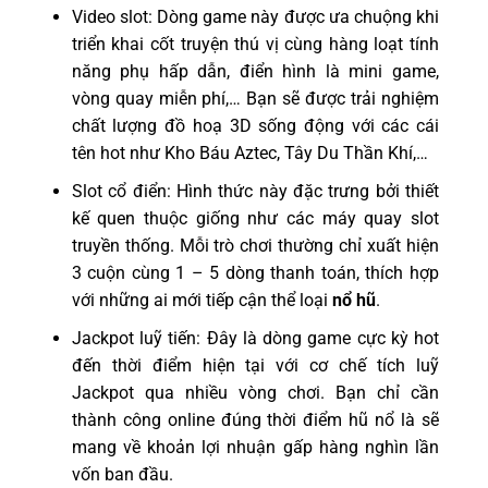
Video slot: Dòng game này được ưa chuộng khi
triển khai cốt truyện thú vị cùng hàng loạt tính
năng phụ hấp dẫn, điển hình là mini game,
vòng quay miễn phí,… Bạn sẽ được trải nghiệm
chất lượng đồ hoạ 3D sống động với các cái
tên hot như Kho Báu Aztec, Tây Du Thần Khí,…
Slot cổ điển: Hình thức này đặc trưng bởi thiết
kế quen thuộc giống như các máy quay slot
truyền thống. Mỗi trò chơi thường chỉ xuất hiện
3 cuộn cùng 1 – 5 dòng thanh toán, thích hợp
với những ai mới tiếp cận thể loại
nổ hũ
.
Jackpot luỹ tiến: Đây là dòng game cực kỳ hot
đến thời điểm hiện tại với cơ chế tích luỹ
Jackpot qua nhiều vòng chơi. Bạn chỉ cần
thành công online đúng thời điểm hũ nổ là sẽ
mang về khoản lợi nhuận gấp hàng nghìn lần
vốn ban đầu.