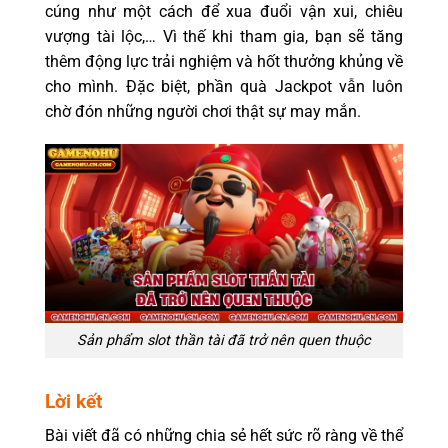
cúng như một cách để xua đuổi vận xui, chiêu
vượng tài lộc,… Vì thế khi tham gia, bạn sẽ tăng
thêm động lực trải nghiệm và hốt thưởng khủng về
cho mình. Đặc biệt, phần quà Jackpot vẫn luôn
chờ đón những người chơi thật sự may mắn.
Sản phẩm slot thần tài đã trở nên quen thuộc
Lời kết
Bài viết đã có những chia sẻ hết sức rõ ràng về thể