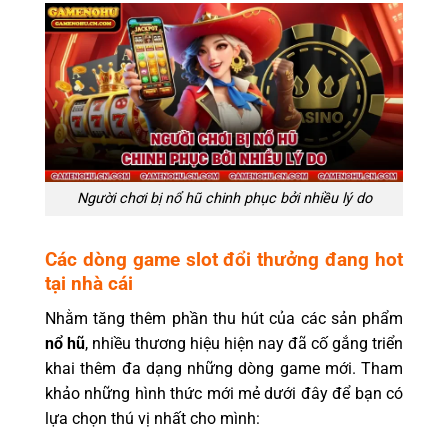
Người chơi bị nổ hũ chinh phục bởi nhiều lý do
Các dòng game slot đổi thưởng đang hot
tại nhà cái
Nhằm tăng thêm phần thu hút của các sản phẩm
nổ hũ
, nhiều thương hiệu hiện nay đã cố gắng triển
khai thêm đa dạng những dòng game mới. Tham
khảo những hình thức mới mẻ dưới đây để bạn có
lựa chọn thú vị nhất cho mình: