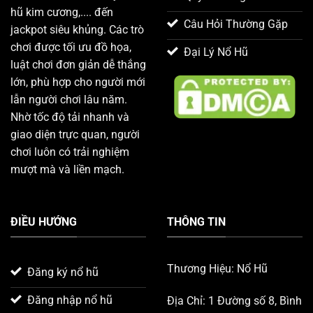
hũ kim cương,.... đến
Câu Hỏi Thường Gặp
jackpot siêu khủng. Các trò
chơi được tối ưu đồ họa,
Đại Lý Nổ Hũ
luật chơi đơn giản dễ thắng
lớn, phù hợp cho người mới
lẫn người chơi lâu năm.
Nhờ tốc độ tải nhanh và
giao diện trực quan, người
chơi luôn có trải nghiệm
mượt mà và liền mạch.
ĐIỀU HƯỚNG
THÔNG TIN
Thương Hiệu: Nổ Hũ
Đăng ký nổ hũ
Đăng nhập nổ hũ
Địa Chỉ: 1 Đường số 8, Bình