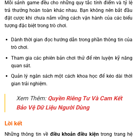
Mỗi sảnh game đều cho những quy tắc tính điểm và tỷ lệ
trả thưởng hoàn toàn khác nhau. Bạn không nên bắt đầu
đặt cược khi chưa nắm vững cách vận hành của các biểu
tượng đặc biệt trong trò chơi.
Dành thời gian đọc hướng dẫn trong phần thông tin của
trò chơi.
Tham gia các phiên bản chơi thử để rèn luyện kỹ năng
quan sát.
Quản lý ngân sách một cách khoa học để kéo dài thời
gian trải nghiệm.
Xem Thêm:
Quyền Riêng Tư Và Cam Kết
Bảo Vệ Dữ Liệu Người Dùng
Lời kết
Những thông tin về
điều khoản điều kiện
trong trang hệ