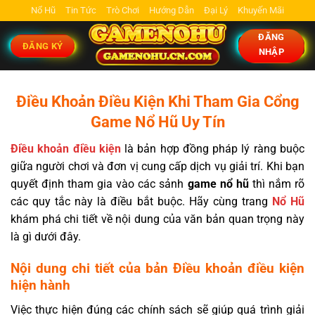
Bỏ
Nổ Hũ
Tin Tức
Trò Chơi
Hướng Dẫn
Đại Lý
Khuyến Mãi
qua
ĐĂNG
nội
ĐĂNG KÝ
NHẬP
dung
Điều Khoản Điều Kiện Khi Tham Gia Cổng
Game Nổ Hũ Uy Tín
Điều khoản điều kiện
là bản hợp đồng pháp lý ràng buộc
giữa người chơi và đơn vị cung cấp dịch vụ giải trí. Khi bạn
quyết định tham gia vào các sảnh
game nổ hũ
thì nắm rõ
các quy tắc này là điều bắt buộc. Hãy cùng trang
Nổ Hũ
khám phá chi tiết về nội dung của văn bản quan trọng này
là gì dưới đây.
Nội dung chi tiết của bản Điều khoản điều kiện
hiện hành
Việc thực hiện đúng các chính sách sẽ giúp quá trình giải