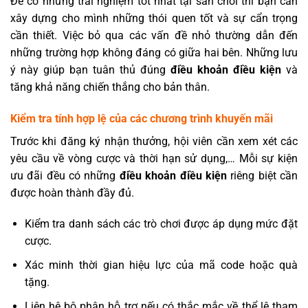
Để có những trải nghiệm tốt nhất tại sân chơi thì bạn cần
xây dựng cho mình những thói quen tốt và sự cẩn trọng
cần thiết. Việc bỏ qua các vấn đề nhỏ thường dẫn đến
những trường hợp không đáng có giữa hai bên. Những lưu
ý này giúp bạn tuân thủ đúng
điều khoản điều kiện
và
tăng khả năng chiến thắng cho bản thân.
Kiểm tra tính hợp lệ của các chương trình khuyến mãi
Trước khi đăng ký nhận thưởng, hội viên cần xem xét các
yêu cầu về vòng cược và thời hạn sử dụng,… Mỗi sự kiện
ưu đãi đều có những
điều khoản điều kiện
riêng biệt cần
được hoàn thành đầy đủ.
Kiểm tra danh sách các trò chơi được áp dụng mức đặt
cược.
Xác minh thời gian hiệu lực của mã code hoặc quà
tặng.
Liên hệ bộ phận hỗ trợ nếu có thắc mắc về thể lệ tham