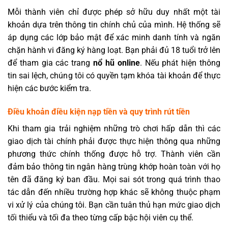
Mỗi thành viên chỉ được phép sở hữu duy nhất một tài
khoản dựa trên thông tin chính chủ của mình. Hệ thống sẽ
áp dụng các lớp bảo mật để xác minh danh tính và ngăn
chặn hành vi đăng ký hàng loạt. Bạn phải đủ 18 tuổi trở lên
để tham gia các trang
nổ hũ online
. Nếu phát hiện thông
tin sai lệch, chúng tôi có quyền tạm khóa tài khoản để thực
hiện các bước kiểm tra.
Điều khoản điều kiện nạp tiền và quy trình rút tiền
Khi tham gia trải nghiệm những trò chơi hấp dẫn thì các
giao dịch tài chính phải được thực hiện thông qua những
phương thức chính thống được hỗ trợ. Thành viên cần
đảm bảo thông tin ngân hàng trùng khớp hoàn toàn với họ
tên đã đăng ký ban đầu. Mọi sai sót trong quá trình thao
tác dẫn đến nhiều trường hợp khác sẽ không thuộc phạm
vi xử lý của chúng tôi. Bạn cần tuân thủ hạn mức giao dịch
tối thiểu và tối đa theo từng cấp bậc hội viên cụ thể.