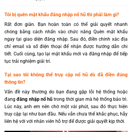
Tôi bị quên mật khẩu đăng nhập nổ hũ thì phải làm gì?
Rất đơn giản. Bạn hoàn toàn có thể giải quyết nhanh
chóng bằng cách nhấn vào chức năng Quên mật khẩu
ngay tại giao diện đăng nhập. Sau đó, điền chính xác địa
chỉ email và số điện thoại để nhận được hướng dẫn chi
tiết. Cuối cùng, tạo lại mật khẩu mới và đăng nhập để tiếp
tục trải nghiệm giải trí.
Tại sao tôi không thể truy cập nổ hũ dù đã điền đúng
thông tin?
Vấn đề này thường do bạn đang gặp lỗi hệ thống hoặc
đang
đăng nhập nổ hũ
trong thời gian mà hệ thống bảo trì.
Lúc này, anh em nên chờ một vài phút, sau đó thực hiện
truy cập lại như ban đầu. Nếu vẫn chưa thể khắc phục, hãy
liên hệ với với nhân viên hỗ trợ để được giải quyết kịp thời.